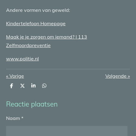
Andere vormen van geweld:
Kindertelefoon Homepage
Maak je je zorgen om iemand? | 113
Zelfmoordpreventie
www.politie.nl
«
Vorige
Volgende
»
D
D
S
D
e
e
h
e
l
e
a
l
e
l
r
e
Reactie plaatsen
n
e
n
Naam *