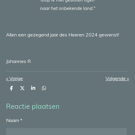
naar het onbekende land."
Allen een gezegend jaar des Heeren 2024 gewenst!
Johannes R
«
Vorige
Volgende
»
D
D
S
D
e
e
h
e
l
e
a
l
e
l
r
e
Reactie plaatsen
n
e
n
Naam *