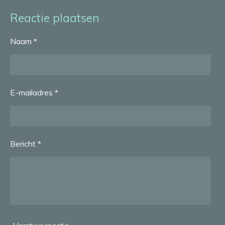
l
e
a
l
e
l
r
e
Reactie plaatsen
n
e
n
Naam *
E-mailadres *
Bericht *