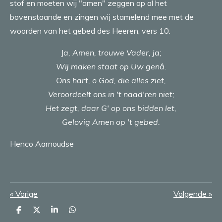
stof en moeten wij "amen" zeggen op al het
bovenstaande en zingen wij stamelend mee met de
woorden van het gebed des Heeren, vers 10:
J
a, Amen, trouwe Vader, ja;
Wij maken staat op Uw genâ.
Ons hart, o God, die alles ziet,
Veroordeelt ons in 't naad'ren niet;
Het zegt, daar G' op ons bidden let,
Gelovig Amen op 't gebed.
Henco Aarnoudse
«
Vorige
Volgende
»
D
D
S
D
e
e
h
e