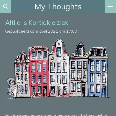
My Thoughts
Ga
direct
naar
Altijd is Kortjakje ziek
de
Gepubliceerd op 9 april 2021 om 17:00
hoofdinhoud
Het is alweer even geleden, maar een tijdje terug heb ik