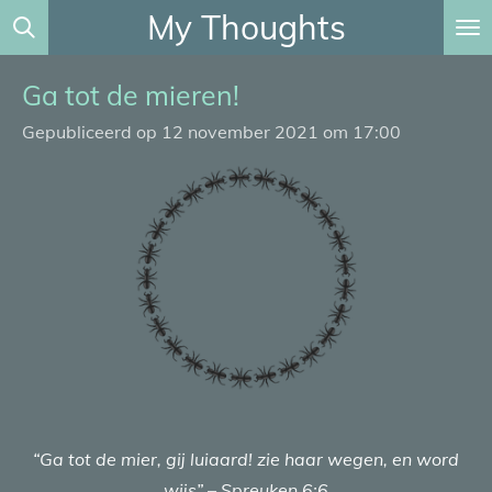
My Thoughts
Ga
direct
naar
Ga tot de mieren!
de
Gepubliceerd op 12 november 2021 om 17:00
hoofdinhoud
“Ga tot de mier, gij luiaard! zie haar wegen, en word
wijs” – Spreuken 6:6