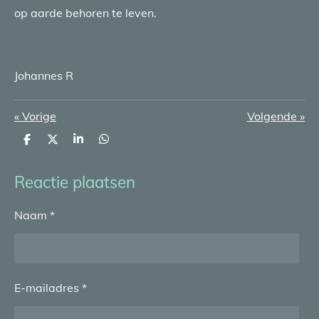
op aarde behoren te leven.
Johannes R
«
Vorige
Volgende
»
D
D
S
D
e
e
h
e
l
e
a
l
e
l
r
e
Reactie plaatsen
n
e
n
Naam *
E-mailadres *