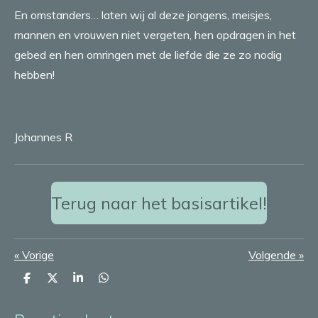
En omstanders… laten wij al deze jongens, meisjes,
mannen en vrouwen niet vergeten, hen opdragen in het
gebed en hen omringen met de liefde die ze zo nodig
hebben!
Johannes R
Terug naar het basisartikel!
«
Vorige
Volgende
»
D
D
S
D
e
e
h
e
l
e
a
l
e
l
r
e