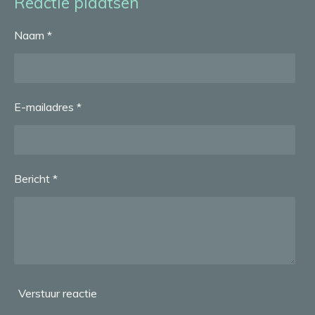
Reactie plaatsen
n
e
n
Naam *
E-mailadres *
Bericht *
Verstuur reactie