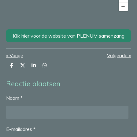
Klik hier voor de website van PLENUM samenzang
«
Vorige
Volgende
»
D
D
S
D
e
e
h
e
l
e
a
l
e
l
r
e
Reactie plaatsen
n
e
n
Naam *
E-mailadres *