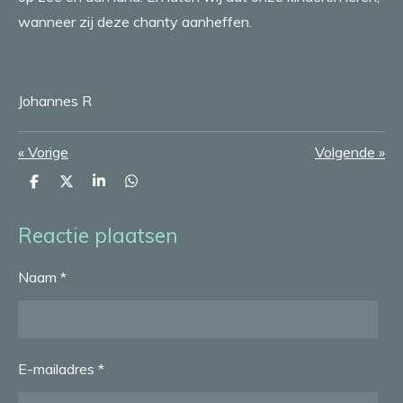
wanneer zij deze chanty aanheffen.
Johannes R
«
Vorige
Volgende
»
D
D
S
D
e
e
h
e
l
e
a
l
e
l
r
e
Reactie plaatsen
n
e
n
Naam *
E-mailadres *