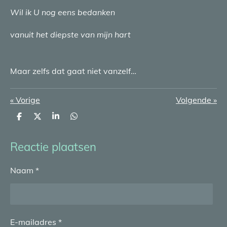
Wil ik U nog eens bedanken
vanuit het diepste van mijn hart
Maar zelfs dat gaat niet vanzelf…
«
Vorige
Volgende
»
D
D
S
D
e
e
h
e
l
e
a
l
e
l
r
e
Reactie plaatsen
n
e
n
Naam *
E-mailadres *