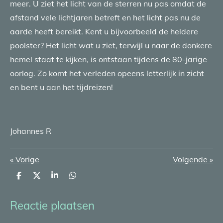
meer. U ziet het licht van de sterren nu pas omdat de
afstand vele lichtjaren betreft en het licht pas nu de
aarde heeft bereikt. Kent u bijvoorbeeld de heldere
poolster? Het licht wat u ziet, terwijl u naar de donkere
hemel staat te kijken, is ontstaan tijdens de 80-jarige
oorlog. Zo komt het verleden opeens letterlijk in zicht
en bent u aan het tijdreizen!
Johannes R
«
Vorige
Volgende
»
D
D
S
D
e
e
h
e
l
e
a
l
e
l
r
e
Reactie plaatsen
n
e
n