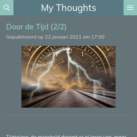
My Thoughts
Ga
direct
naar
Door de Tijd (2/2)
de
Gepubliceerd op 22 januari 2021 om 17:00
hoofdinhoud
Tijdreizen, de mensheid droomt er al jaren van, maar