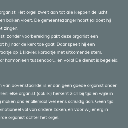
ganist: Het orgel zwelt aan tot alle kleppen de lucht
 en balken vloeit. De gemeentezanger hoort (al doet hij
et zingen.
ist: zonder voorbereiding pakt deze organist een
t hij naar de kerk toe gaat. Daar speelt hij een
altje op 1 klavier, koraaltje met uitkomende stem,
ar harmonieën tussendoor… en voila! De dienst is begeleid.
en van bovenstaande: is er dan geen goede organist onder
; elke organist (ook ik!) herkent zich bij tijd en wijle in
maken ons er allemaal wel eens schuldig aan. Geen tijd
motioneel vol van andere zaken, en voor wij er erg in
de organist achter het orgel.