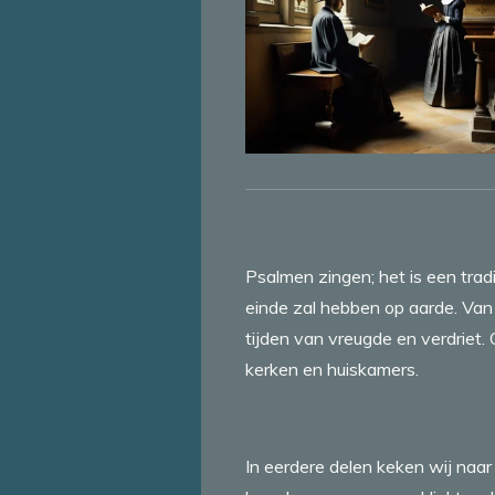
Psalmen zingen; het is een tradi
einde zal hebben op aarde. Van
tijden van vreugde en verdriet
kerken en huiskamers.
In eerdere delen keken wij naa