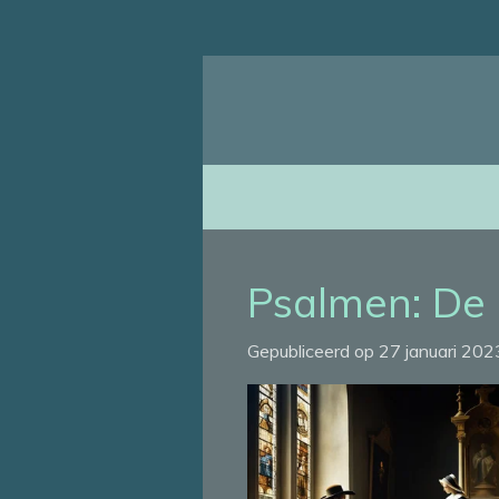
Ga
direct
naar
de
hoofdinhoud
Psalmen: De 
Gepubliceerd op 27 januari 20