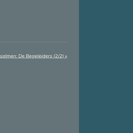
salmen: De Begeleiders (2/2)
»