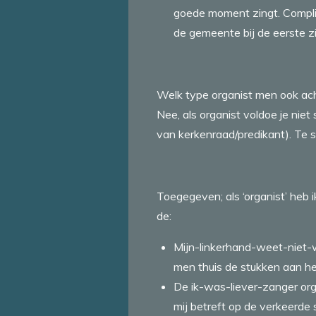
goede moment zingt. Compli
de gemeente bij de eerste zi
Welk type organist men ook acht
Nee, als organist voldoe je ni
van kerkenraad/predikant). Te sn
Toegegeven; als ‘organist’ heb i
de:
Mijn-linkerhand-weet-niet-w
men thuis de stukken aan het
De ik-was-liever-zanger org
mij betreft op de verkeerde