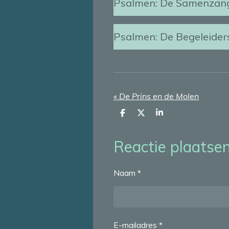
Psalmen: De Samenzan
Psalmen: De Begeleiders
«
De Prins en de Molen
D
D
S
e
e
h
l
e
a
e
l
r
Reactie plaatse
n
e
Naam *
E-mailadres *