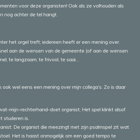
menten voor deze organisten! Ook als ze volhouden als
n nog achter de tel hangt.
er het orgel treft; iedereen heeft er een mening over.
et snel aan de wensen van de gemeente (of aan de wensen
el, te langzaam, te frivool, te saai…
k ook wel eens een mening over mijn collega’s. Zo is daar
at-mijn-rechterhand-doet organist; Het spel klinkt alsof
 studeren is.
anist: De organist die meezingt met zijn psalmspel zit wat
 stoel. Het is haast onmogelijk om een goed tempo te