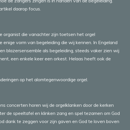
oe de zangers zingen is in handen van de begeleiding.
 artikel daarop focus.
 organist die vanachter zijn toetsen het orgel
e enige vorm van begeleiding die wij kennen. In Engeland
en blazersensemble als begeleiding, steeds vaker zien wij
ment, een enkele keer een orkest. Helaas heeft ook de
nderingen op het alomtegenwoordige orgel.
ens concerten horen wij de orgelklanken door de kerken
hter de speeltafel en klinken zang en spel tezamen om God
od dank te zeggen voor zijn gaven en God te loven boven