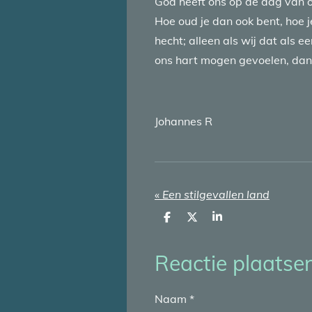
God heeft ons op de dag van 
Hoe oud je dan ook bent, hoe j
hecht; alleen als wij dat als e
ons hart mogen gevoelen, dan 
Johannes R
«
Een stilgevallen land
D
D
S
e
e
h
l
e
a
e
l
r
Reactie plaatse
n
e
Naam *