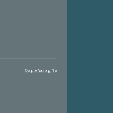
De perfecte gift
»