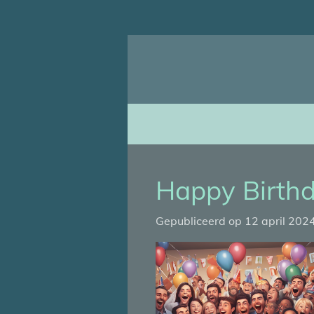
Ga
direct
naar
de
hoofdinhoud
Happy Birthd
Gepubliceerd op 12 april 202