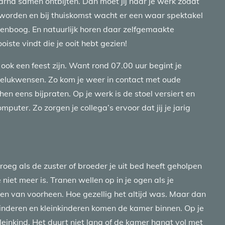
na samen ontbijten. Dan moet jij naar je werk zodat
worden en bij thuiskomst wacht er een waar spektakel
egenboog. En natuurlijk horen daar zelfgemaakte
ooiste vindt die je ooit hebt gezien!
ook een feest zijn. Want rond 07.00 uur begint je
ei gelukwensen. Zo kom je weer in contact met oude
en eens bijpraten. Op je werk is de stoel versiert en
uter. Zo zorgen je collega’s ervoor dat jij je jarig
vroeg als de zuster of broeder je uit bed heeft geholpen
 niet meer is. Tranen wellen op in je ogen als je
n van voorheen. Hoe gezellig het altijd was. Maar dan
kinderen en kleinkinderen komen de kamer binnen. Op je
kleinkind. Het duurt niet lang of de kamer hangt vol met