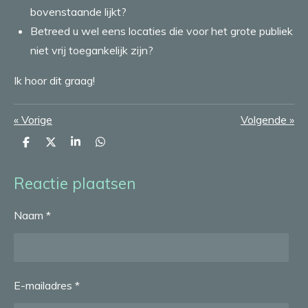
bovenstaande lijkt?
Betreed u wel eens locaties die voor het grote publiek
niet vrij toegankelijk zijn?
Ik hoor dit graag!
«
Vorige
Volgende
»
D
D
S
D
e
e
h
e
l
e
a
l
e
l
r
e
Reactie plaatsen
n
e
n
Naam *
E-mailadres *