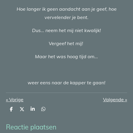
Hoe langer ik geen aandacht aan je geef, hoe
vervelender je bent.
Dus... neem het mij niet kwalijk!
Vergeef het mij!
Maar het was hoog tijd om...
weer eens naar de kapper te gaan!
«
Vorige
Volgende
»
D
D
S
D
e
e
h
e
l
e
a
l
e
l
r
e
Reactie plaatsen
n
e
n