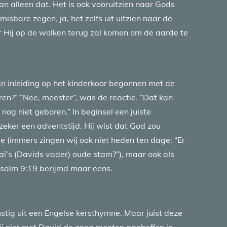
n alleen dat. Het is ook vooruitzien naar Gods
misbare zegen, ja, het zelfs uit uitzien naar de
ij op de wolken terug zal komen om de aarde te
n inleiding op het kinderkoor begonnen met de
ren?” “Nee, meester”, was de reactie. “Dat kan
nog niet geboren.” In beginsel een juiste
zeker een adventstijd. Hij wist dat God zou
 (immers zingen wij ook niet heden ten dage: “Er
Isaï’s (Davids vader) oude stam?”), maar ook als
Psalm 9:19 berijmd maar eens.
omstig uit een Engelse kersthymne. Maar juist deze