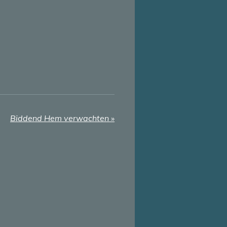
Biddend Hem verwachten
»