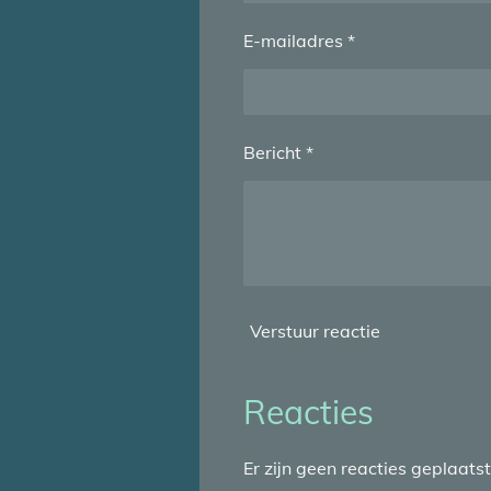
E-mailadres *
Bericht *
Verstuur reactie
Reacties
Er zijn geen reacties geplaatst