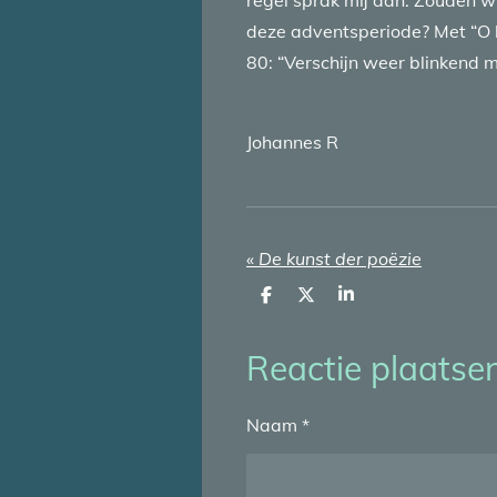
regel sprak mij aan. Zouden w
deze adventsperiode? Met “O 
80: “Verschijn weer blinkend m
Johannes R
«
De kunst der poëzie
D
D
S
e
e
h
l
e
a
e
l
r
Reactie plaatse
n
e
Naam *