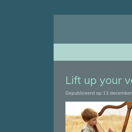
Ga
direct
naar
de
hoofdinhoud
Lift up your 
Gepubliceerd op 13 decembe