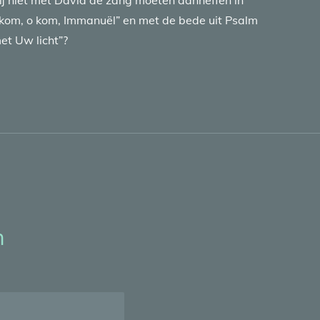
ij niet met David de zang moeten aanheffen in
kom, o kom, Immanuël” en met de bede uit Psalm
et Uw licht”?
n