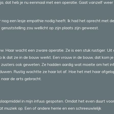
ja, dat heb je nu eenmaal met een operatie. Gaat vanzelf weer
 nog een lesje empathie nodig heeft. Ik had het oprecht met d
eruststelling zou wellicht op zijn plaats zijn geweest.
uw. Haar wacht een zware operatie. Ze is een stuk rustiger. Uit
p ik dat ze in de bouw werkt. Een vrouw in de bouw, dat kom je
 zusters ook geweten. Ze hadden aardig wat moeite om het in
 duwen. Rustig wachtte ze haar lot af. Hoe het met haar afgel
k naar de arts gebracht.
aapmiddel in mijn infuus gespoten. Omdat het even duurt voo
wat muziek op. Een of andere herrie en een schreeuwlelijk