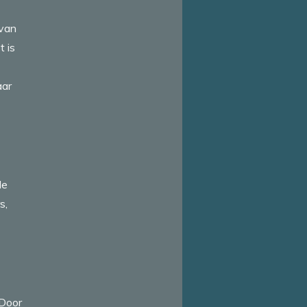
 van
t is
aar
de
s,
 Door