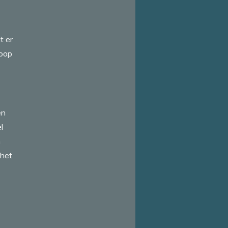
t er
loop
en
l
n
 het