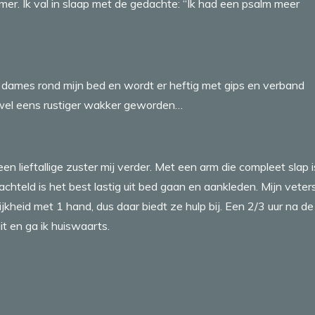
er. Ik val in slaap met de gedachte: “Ik had een psalm meer
 dames rond mijn bed en wordt er heftig met gips en verband
 wel eens rustiger wakker geworden…
n lieftallige zuster mij verder. Met een arm die compleet slap i
teld is het best lastig uit bed gaan en aankleden. Mijn veter
jkheid met 1 hand, dus daar biedt ze hulp bij. Een 2/3 uur na de
it en ga ik huiswaarts.