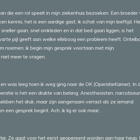
aan die een rol speelt in mijn ziekenhuis bezoeken. Een broeder
kennis, het is een aardige gast, ik schat van mijn leeftijd. He
 sneller gaan, snel omkleden en in dat bed gaan liggen, is het
arte pijl geeft aan welke elleboog een probleem heeft. Ontelb
m noemen; ik begin mijn gesprek voortaan met mijn
niet meer te vragen.
en was leeg toen ik weg ging naar de OK (OperatieKamer). In 
eratie is het een drukte van belang. Anesthesisten, narcotiseur
 hebben het druk, maar zijn aangenaam verrast als ze iemand
n een gesprek begint. Ach, ik lig er ook maar…
wtje. Ze gaat voor het eerst geopereerd worden aan haar heup.