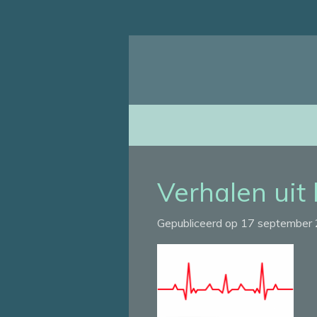
Ga
direct
naar
de
hoofdinhoud
Verhalen uit
Gepubliceerd op 17 september