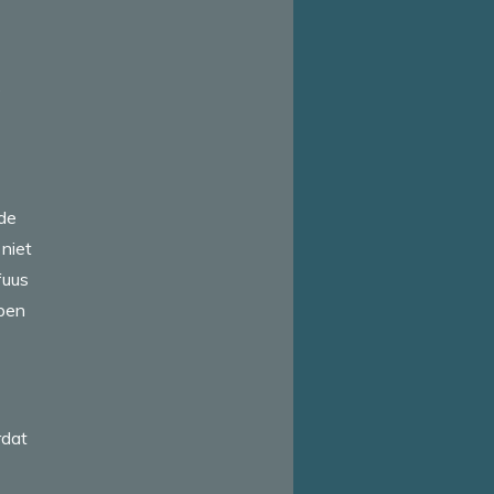
e
 de
 niet
fuus
open
rdat