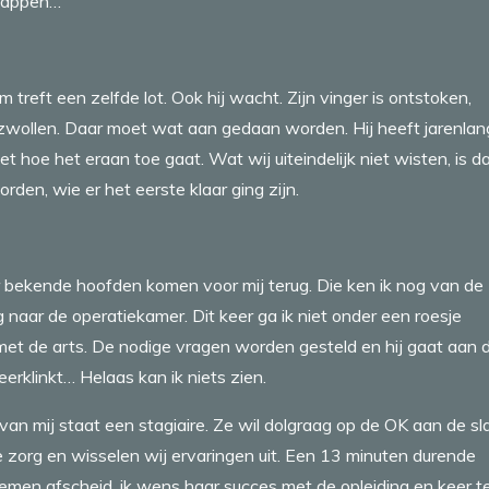
e appen…
 treft een zelfde lot. Ook hij wacht. Zijn vinger is ontstoken,
zwollen. Daar moet wat aan gedaan worden. Hij heeft jarenlang
 hoe het eraan toe gaat. Wat wij uiteindelijk niet wisten, is d
rden, wie er het eerste klaar ging zijn.
bekende hoofden komen voor mij terug. Die ken ik nog van de
 naar de operatiekamer. Dit keer ga ik niet onder een roesje
et de arts. De nodige vragen worden gesteld en hij gaat aan 
erklinkt… Helaas kan ik niets zien.
van mij staat een stagiaire. Ze wil dolgraag op de OK aan de sl
 zorg en wisselen wij ervaringen uit. Een 13 minuten durende
 nemen afscheid, ik wens haar succes met de opleiding en keer t