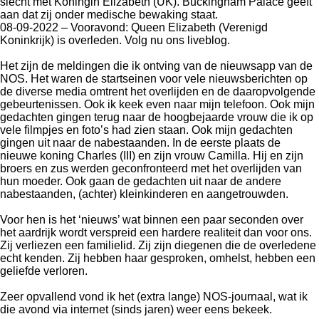
slecht met Koningin Elizabeth (UK). Buckingham Palace geeft
aan dat zij onder medische bewaking staat.
08-09-2022 – Vooravond: Queen Elizabeth (Verenigd
Koninkrijk) is overleden. Volg nu ons liveblog.
Het zijn de meldingen die ik ontving van de nieuwsapp van de
NOS. Het waren de startseinen voor vele nieuwsberichten op
de diverse media omtrent het overlijden en de daaropvolgende
gebeurtenissen. Ook ik keek even naar mijn telefoon. Ook mijn
gedachten gingen terug naar de hoogbejaarde vrouw die ik op
vele filmpjes en foto’s had zien staan. Ook mijn gedachten
gingen uit naar de nabestaanden. In de eerste plaats de
nieuwe koning Charles (III) en zijn vrouw Camilla. Hij en zijn
broers en zus werden geconfronteerd met het overlijden van
hun moeder. Ook gaan de gedachten uit naar de andere
nabestaanden, (achter) kleinkinderen en aangetrouwden.
Voor hen is het ‘nieuws’ wat binnen een paar seconden over
het aardrijk wordt verspreid een hardere realiteit dan voor ons.
Zij verliezen een familielid. Zij zijn diegenen die de overledene
echt kenden. Zij hebben haar gesproken, omhelst, hebben een
geliefde verloren.
Zeer opvallend vond ik het (extra lange) NOS-journaal, wat ik
die avond via internet (sinds jaren) weer eens bekeek.