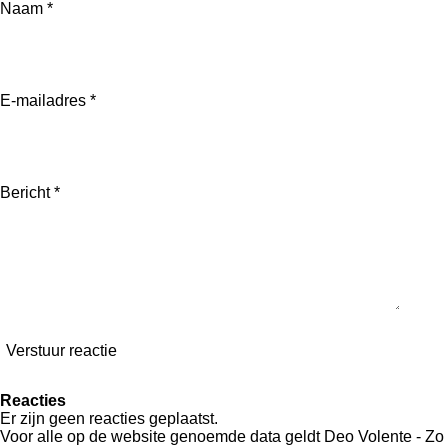
l
e
a
l
Naam *
e
l
r
e
n
e
n
E-mailadres *
Bericht *
Verstuur reactie
Reacties
Er zijn geen reacties geplaatst.
Voor alle op de website genoemde data geldt Deo Volente - Zo