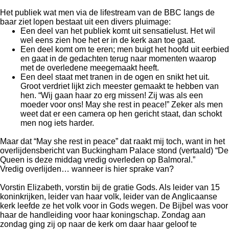
Het publiek wat men via de lifestream van de BBC langs de
baar ziet lopen bestaat uit een divers pluimage:
Een deel van het publiek komt uit sensatielust. Het wil
wel eens zien hoe het er in de kerk aan toe gaat.
Een deel komt om te eren; men buigt het hoofd uit eerbied
en gaat in de gedachten terug naar momenten waarop
met de overledene meegemaakt heeft.
Een deel staat met tranen in de ogen en snikt het uit.
Groot verdriet lijkt zich meester gemaakt te hebben van
hen. “Wij gaan haar zo erg missen! Zij was als een
moeder voor ons! May she rest in peace!” Zeker als men
weet dat er een camera op hen gericht staat, dan schokt
men nog iets harder.
Maar dat “May she rest in peace” dat raakt mij toch, want in het
overlijdensbericht van Buckingham Palace stond (vertaald) “De
Queen is deze middag vredig overleden op Balmoral.”
Vredig overlijden… wanneer is hier sprake van?
Vorstin Elizabeth, vorstin bij de gratie Gods. Als leider van 15
koninkrijken, leider van haar volk, leider van de Anglicaanse
kerk leefde ze het volk voor in Gods wegen. De Bijbel was voor
haar de handleiding voor haar koningschap. Zondag aan
zondag ging zij op naar de kerk om daar haar geloof te