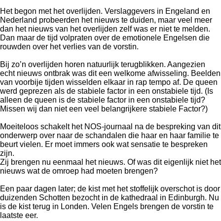
Het begon met het overlijden. Verslaggevers in Engeland en
Nederland probeerden het nieuws te duiden, maar veel meer
dan het nieuws van het overlijden zelf was er niet te melden.
Dan maar de tijd volpraten over de emotionele Engelsen die
rouwden over het verlies van de vorstin.
Bij zo’n overlijden horen natuurlijk terugblikken. Aangezien
echt nieuws ontbrak was dit een welkome afwisseling. Beelden
van voorbije tijden wisselden elkaar in rap tempo af. De queen
werd geprezen als de stabiele factor in een onstabiele tijd. (Is
alleen de queen is de stabiele factor in een onstabiele tijd?
Missen wij dan niet een veel belangrijkere stabiele Factor?)
Moeiteloos schakelt het NOS-journaal na de bespreking van dit
onderwerp over naar de schandalen die haar en haar familie te
beurt vielen. Er moet immers ook wat sensatie te bespreken
zijn.
Zij brengen nu eenmaal het nieuws. Of was dit eigenlijk niet het
nieuws wat de omroep had moeten brengen?
Een paar dagen later; de kist met het stoffelijk overschot is door
duizenden Schotten bezocht in de kathedraal in Edinburgh. Nu
is de kist terug in Londen. Velen Engels brengen de vorstin te
laatste eer.