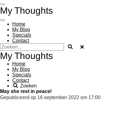
Ga
My Thoughts
direct
naar
de
Home
hoofdinhoud
My Blog
Specials
Contact
My Thoughts
Home
My Blog
Specials
Contact
Zoeken
May she rest in peace!
Gepubliceerd op 16 september 2022 om 17:00