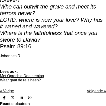
Who can outwit the grave and meet its
terrors never?
LORD, where is now your love? Why has
it waned and wavered?
Where is the faithfulness that once you
swore to David?
Psalm 89:16
Johannes R
Lees ook:
Met Oprechte Deelneming
Waar gaat de reis heen?
«
Vorige
Volgende
»
D
D
S
D
e
e
h
e
Reactie plaatsen