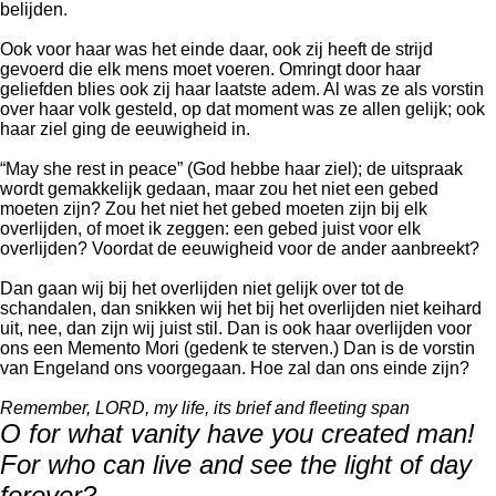
belijden.
Ook voor haar was het einde daar, ook zij heeft de strijd
gevoerd die elk mens moet voeren. Omringt door haar
geliefden blies ook zij haar laatste adem. Al was ze als vorstin
over haar volk gesteld, op dat moment was ze allen gelijk; ook
haar ziel ging de eeuwigheid in.
“May she rest in peace” (God hebbe haar ziel); de uitspraak
wordt gemakkelijk gedaan, maar zou het niet een gebed
moeten zijn? Zou het niet het gebed moeten zijn bij elk
overlijden, of moet ik zeggen: een gebed juist voor elk
overlijden? Voordat de eeuwigheid voor de ander aanbreekt?
Dan gaan wij bij het overlijden niet gelijk over tot de
schandalen, dan snikken wij het bij het overlijden niet keihard
uit, nee, dan zijn wij juist stil. Dan is ook haar overlijden voor
ons een Memento Mori (gedenk te sterven.) Dan is de vorstin
van Engeland ons voorgegaan. Hoe zal dan ons einde zijn?
Remember, LORD, my life, its brief and fleeting span
O for what vanity have you created man!
For who can live and see the light of day
forever?